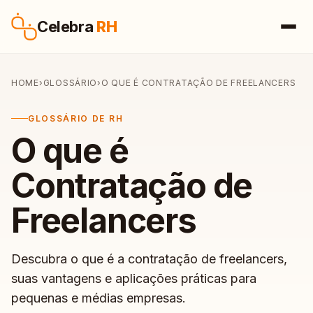
Pular para o conteúdo
Celebra
RH
HOME
›
GLOSSÁRIO
›
O QUE É CONTRATAÇÃO DE FREELANCERS
GLOSSÁRIO DE RH
O que é
Contratação de
Freelancers
Descubra o que é a contratação de freelancers,
suas vantagens e aplicações práticas para
pequenas e médias empresas.