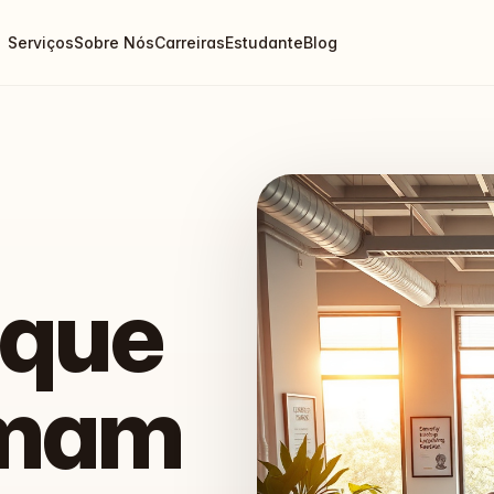
Serviços
Sobre Nós
Carreiras
Estudante
Blog
 que
rmam