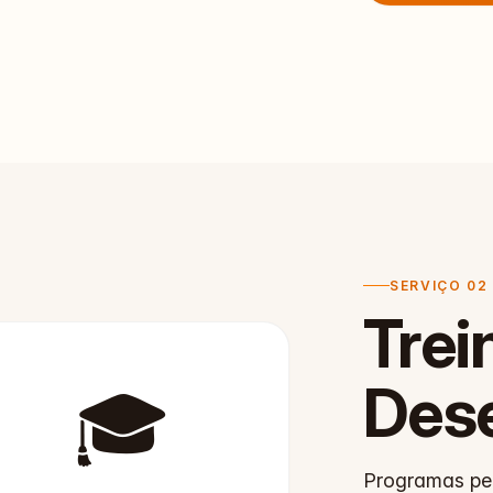
SERVIÇO 02
Tre
Des
🎓
Programas per