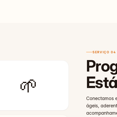
SERVIÇO 04
Pro
Está
🌱
Conectamos e
ágeis, aderen
acompanhamen