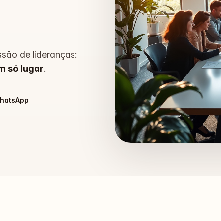
são de lideranças:
m só lugar
.
WhatsApp