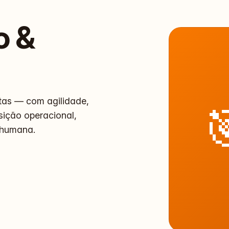
o &
tas — com agilidade,

sição operacional,
 humana.