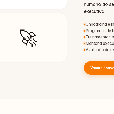
humano do seu
executiva.
Onboarding e in
🚀
Programas de l
Treinamentos 
Mentoria execu
Avaliação de r
Vamos conve