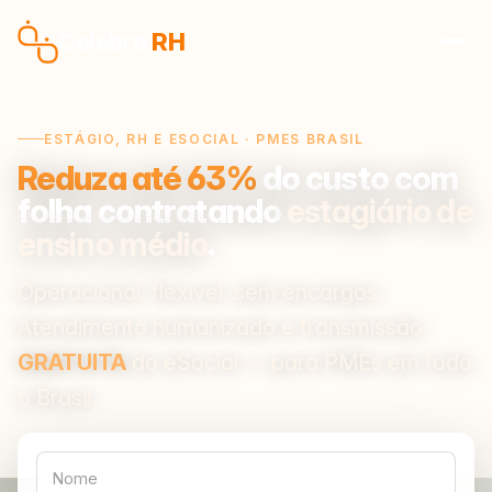
Pular para o conteúdo
Celebra
RH
ESTÁGIO, RH E ESOCIAL · PMES BRASIL
Reduza até 63%
do custo com
folha contratando
estagiário de
ensino médio
.
Operacional, flexível, sem encargos.
Atendimento humanizado e transmissão
GRATUITA
do eSocial — para PMEs em todo
o Brasil.
Nome
WhatsApp
E-mail
Nº de funcionários
Empresa