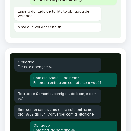
entrevista 🙏 pode deixar 😉
Espero dar tudo certo. Muito obrigada de
verdade!!!
sinto que vai dar certo ❤️
Obrigado
Deus te abençoe 🙏
Bom dia André, tudo bem?
Empresa entrou em contato com você?
Boa tarde Samanta, comigo tudo bem, e com
vc?
Sim, combinamos uma entrevista online no
dia 18/02 às 10h. Conversei com a Ritchiane...
Obrigado
Bom final de semana 🙏