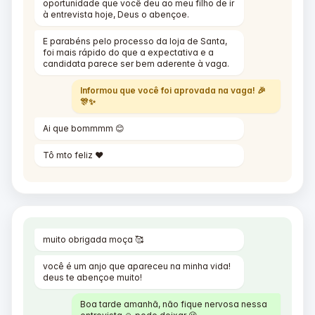
oportunidade que você deu ao meu filho de ir
à entrevista hoje, Deus o abençoe.
E parabéns pelo processo da loja de Santa,
foi mais rápido do que a expectativa e a
candidata parece ser bem aderente à vaga.
Informou que você foi aprovada na vaga! 🎉
🎊✨
Ai que bommmm 😊
Tô mto feliz ❤️
muito obrigada moça 🥰
você é um anjo que apareceu na minha vida!
deus te abençoe muito!
Boa tarde amanhã, não fique nervosa nessa