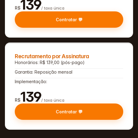
139
R$
/ taxa única
Contratar 💬
Recrutamento por Assinatura
Honorários: R$ 139,00 (pós-pago)
Garantia: Reposição mensal
Implementação:
139
R$
/ taxa única
Contratar 💬