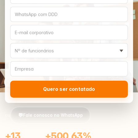
Quero ser contatado
💬
ou
Fale conosco no WhatsApp
+13
+500
63%