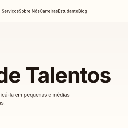
Serviços
Sobre Nós
Carreiras
Estudante
Blog
de Talentos
licá-la em pequenas e médias
s.