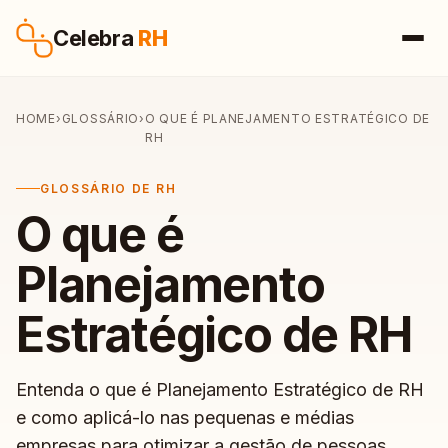
Pular para o conteúdo
Celebra
RH
HOME
›
GLOSSÁRIO
›
O QUE É PLANEJAMENTO ESTRATÉGICO DE
RH
GLOSSÁRIO DE RH
O que é
Planejamento
Estratégico de RH
Entenda o que é Planejamento Estratégico de RH
e como aplicá-lo nas pequenas e médias
empresas para otimizar a gestão de pessoas.