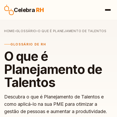
Pular para o conteúdo
Celebra
RH
HOME
›
GLOSSÁRIO
›
O QUE É PLANEJAMENTO DE TALENTOS
GLOSSÁRIO DE RH
O que é
Planejamento de
Talentos
Descubra o que é Planejamento de Talentos e
como aplicá-lo na sua PME para otimizar a
gestão de pessoas e aumentar a produtividade.