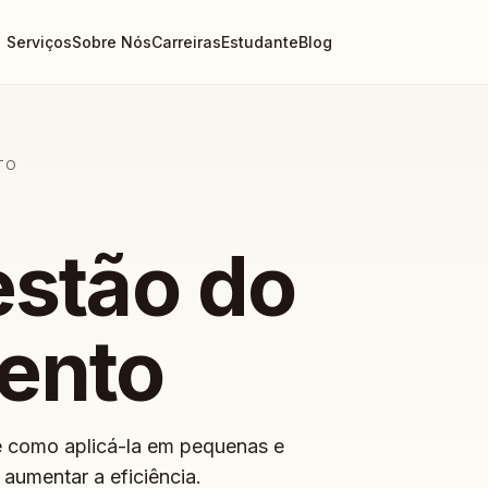
Serviços
Sobre Nós
Carreiras
Estudante
Blog
TO
estão do
ento
 como aplicá-la em pequenas e
aumentar a eficiência.