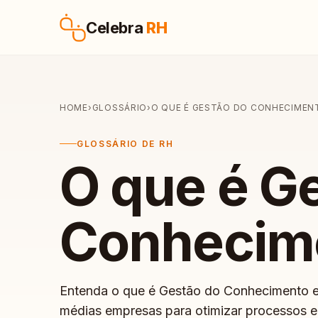
Pular para o conteúdo
Celebra
RH
HOME
›
GLOSSÁRIO
›
O QUE É GESTÃO DO CONHECIMEN
GLOSSÁRIO DE RH
O que é G
Conhecim
Entenda o que é Gestão do Conhecimento e
médias empresas para otimizar processos e 