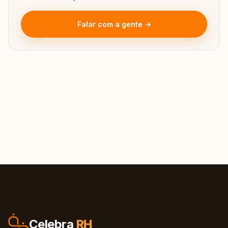
Falar com a gente →
Celebra
RH