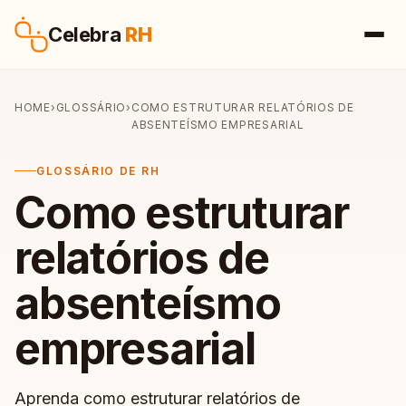
Pular para o conteúdo
Celebra
RH
HOME
›
GLOSSÁRIO
›
COMO ESTRUTURAR RELATÓRIOS DE
ABSENTEÍSMO EMPRESARIAL
GLOSSÁRIO DE RH
Como estruturar
relatórios de
absenteísmo
empresarial
Aprenda como estruturar relatórios de