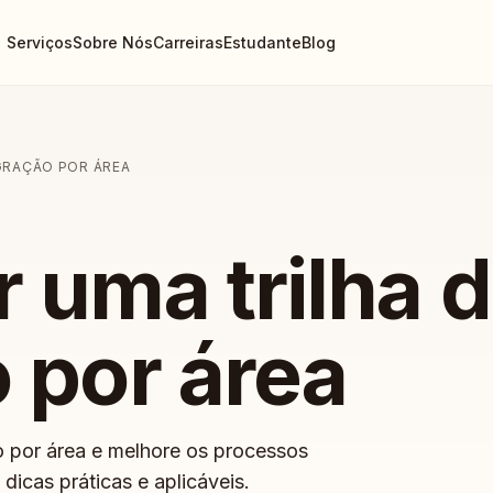
Serviços
Sobre Nós
Carreiras
Estudante
Blog
GRAÇÃO POR ÁREA
 uma trilha 
 por área
o por área e melhore os processos
cas práticas e aplicáveis.