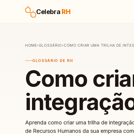
Pular para o conteúdo
Celebra
RH
HOME
›
GLOSSÁRIO
›
COMO CRIAR UMA TRILHA DE INTE
GLOSSÁRIO DE RH
Como criar
integração
Aprenda como criar uma trilha de integraçã
de Recursos Humanos da sua empresa com di