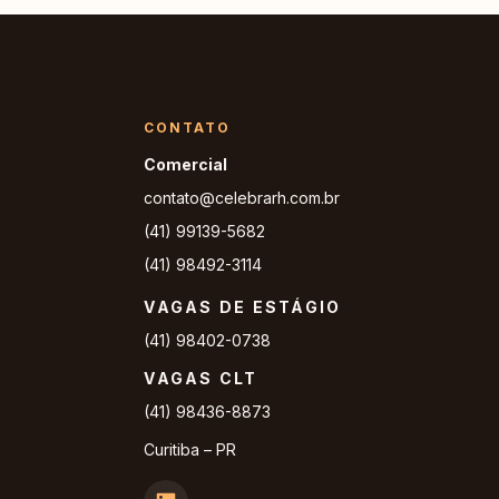
CONTATO
Comercial
contato@celebrarh.com.br
(41) 99139-5682
(41) 98492-3114
G
VAGAS DE ESTÁGIO
(41) 98402-0738
VAGAS CLT
(41) 98436-8873
Curitiba – PR