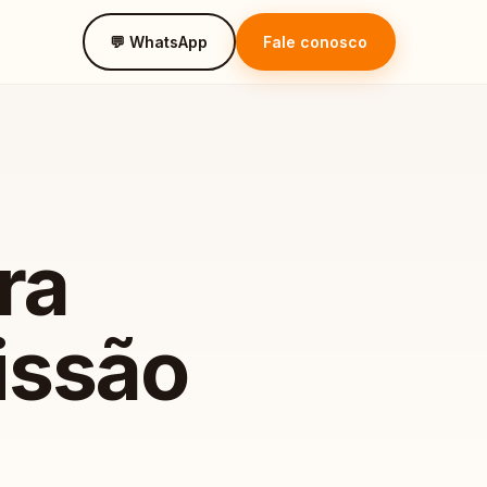
💬 WhatsApp
Fale conosco
ra
issão