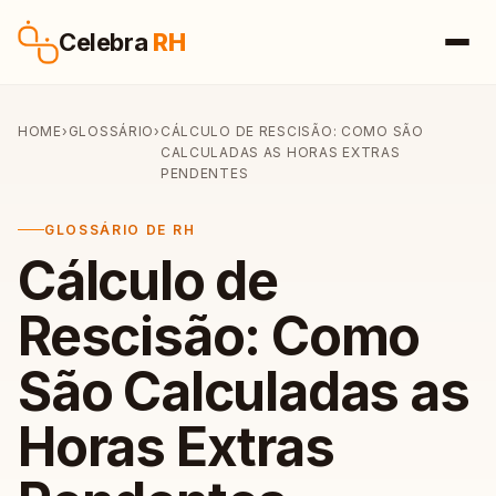
Pular para o conteúdo
Celebra
RH
HOME
›
GLOSSÁRIO
›
CÁLCULO DE RESCISÃO: COMO SÃO
CALCULADAS AS HORAS EXTRAS
PENDENTES
GLOSSÁRIO DE RH
Cálculo de
Rescisão: Como
São Calculadas as
Horas Extras