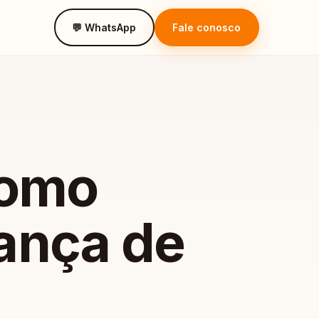
💬 WhatsApp
Fale conosco
Como
ança de