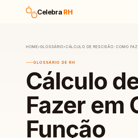
Pular para o conteúdo
Celebra
RH
HOME
›
GLOSSÁRIO
›
CÁLCULO DE RESCISÃO: COMO FA
GLOSSÁRIO DE RH
Cálculo d
Fazer em 
Função