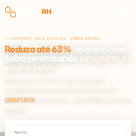
Pular para o conteúdo
Celebra
RH
ESTÁGIO, RH E ESOCIAL · PMES BRASIL
Reduza até 63%
do custo com
folha contratando
estagiário de
ensino médio
.
Operacional, flexível, sem encargos.
Atendimento humanizado e transmissão
GRATUITA
do eSocial — para PMEs em todo
o Brasil.
Nome
WhatsApp
E-mail
Nº de funcionários
Empresa