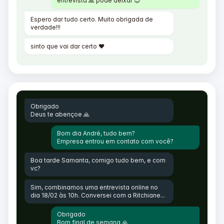
entrevista 🙏 pode deixar 😉
Espero dar tudo certo. Muito obrigada de
verdade!!!
sinto que vai dar certo ❤️
Obrigado
Deus te abençoe 🙏
Bom dia André, tudo bem?
Empresa entrou em contato com você?
Boa tarde Samanta, comigo tudo bem, e com
vc?
Sim, combinamos uma entrevista online no
dia 18/02 às 10h. Conversei com a Ritchiane...
Obrigado
Bom final de semana 🙏