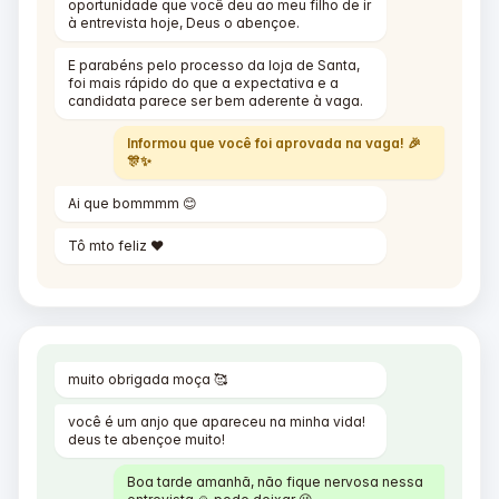
oportunidade que você deu ao meu filho de ir
à entrevista hoje, Deus o abençoe.
E parabéns pelo processo da loja de Santa,
foi mais rápido do que a expectativa e a
candidata parece ser bem aderente à vaga.
Informou que você foi aprovada na vaga! 🎉
🎊✨
Ai que bommmm 😊
Tô mto feliz ❤️
muito obrigada moça 🥰
você é um anjo que apareceu na minha vida!
deus te abençoe muito!
Boa tarde amanhã, não fique nervosa nessa