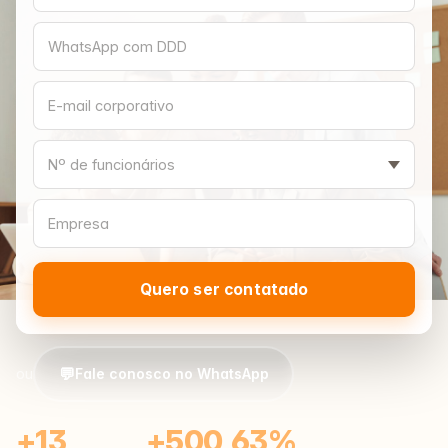
Quero ser contatado
💬
ou
Fale conosco no WhatsApp
+13
+500
63%