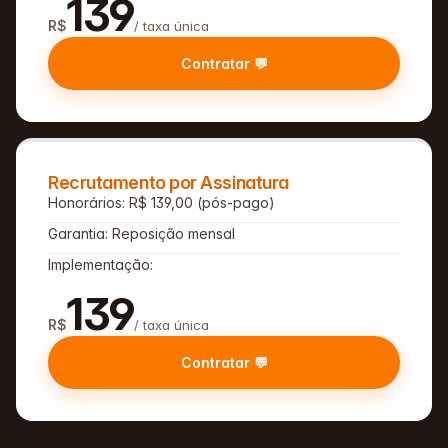
139
R$
/ taxa única
Contratar 💬
Recrutamento por Assinatura
Honorários: R$ 139,00 (pós-pago)
Garantia: Reposição mensal
Implementação:
139
R$
/ taxa única
Contratar 💬