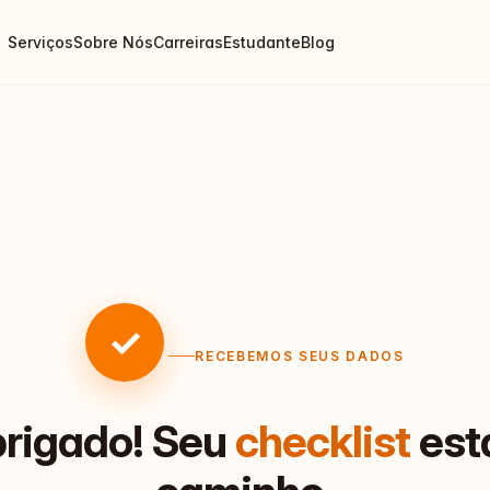
Serviços
Sobre Nós
Carreiras
Estudante
Blog
✓
RECEBEMOS SEUS DADOS
rigado! Seu
checklist
est