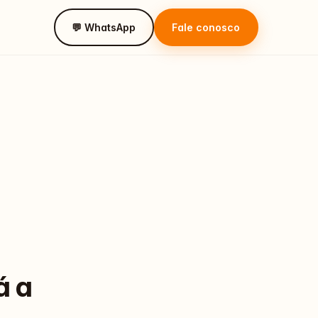
💬 WhatsApp
Fale conosco
á a