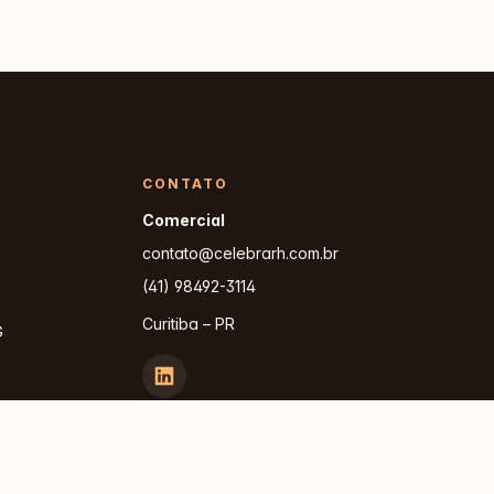
CONTATO
Comercial
contato@celebrarh.com.br
(41) 98492-3114
Curitiba – PR
G